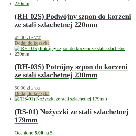
(RH-02S) Podwójny szpon do korzeni
ze stali szlachetnej 220mm
45.00
zł
z VAT
Dodaj do koszyka
45
punkty
(RH-03S) Potrójny szpon do korzeni
ze stali szlachetnej 230mm
50.00
zł
z VAT
Dodaj do koszyka
50
punkty
(RS-01) Nożyczki ze stali szlachetnej
179mm
Oceniono
5.00
na 5