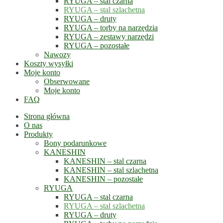
RYUGA – stal czarna
RYUGA – stal szlachetna
RYUGA – druty
RYUGA – torby na narzędzia
RYUGA – zestawy narzędzi
RYUGA – pozostałe
Nawozy
Koszty wysyłki
Moje konto
Obserwowane
Moje konto
FAQ
Strona główna
O nas
Produkty
Bony podarunkowe
KANESHIN
KANESHIN – stal czarna
KANESHIN – stal szlachetna
KANESHIN – pozostałe
RYUGA
RYUGA – stal czarna
RYUGA – stal szlachetna
RYUGA – druty