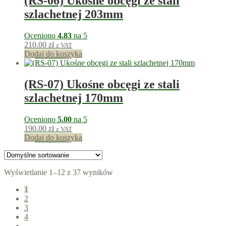
(RS-06) Ukośne obcęgi ze stali
szlachetnej 203mm
Oceniono
4.83
na 5
210.00
zł
z VAT
Dodaj do koszyka
210
punkty
(RS-07) Ukośne obcęgi ze stali
szlachetnej 170mm
Oceniono
5.00
na 5
190.00
zł
z VAT
Dodaj do koszyka
190
punkty
Wyświetlanie 1–12 z 37 wyników
1
2
3
4
→