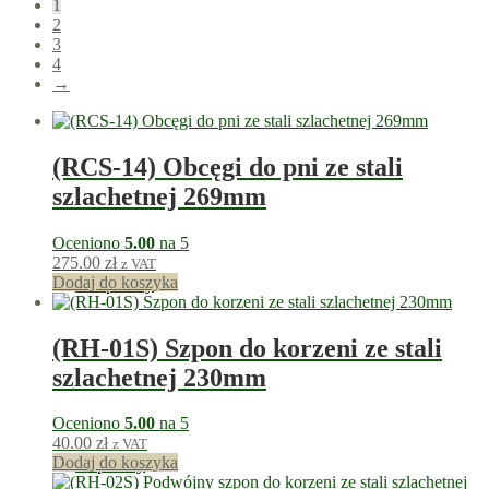
1
2
3
4
→
(RCS-14) Obcęgi do pni ze stali
szlachetnej 269mm
Oceniono
5.00
na 5
275.00
zł
z VAT
Dodaj do koszyka
275
punkty
(RH-01S) Szpon do korzeni ze stali
szlachetnej 230mm
Oceniono
5.00
na 5
40.00
zł
z VAT
Dodaj do koszyka
40
punkty