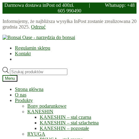
Darmowa dostawa inPost od 400zł.
|
Whatsapp: +48
605 990490
Informujemy, że najbliższa wysyłka InPost zostanie zrealizowana 20
grudnia 2025.
Odrzuć
Przejdź
Przejdź
do
do
Regulamin sklepu
nawigacji
treści
Kontakt
Wyszukiwarka
produktów
Menu
Strona główna
O nas
Produkty
Bony podarunkowe
KANESHIN
KANESHIN – stal czarna
KANESHIN – stal szlachetna
KANESHIN – pozostałe
RYUGA