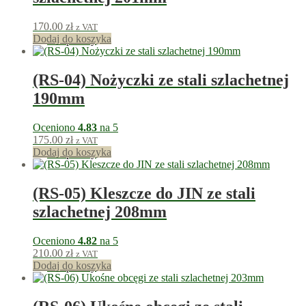
170.00
zł
z VAT
Dodaj do koszyka
170
punkty
(RS-04) Nożyczki ze stali szlachetnej
190mm
Oceniono
4.83
na 5
175.00
zł
z VAT
Dodaj do koszyka
175
punkty
(RS-05) Kleszcze do JIN ze stali
szlachetnej 208mm
Oceniono
4.82
na 5
210.00
zł
z VAT
Dodaj do koszyka
210
punkty