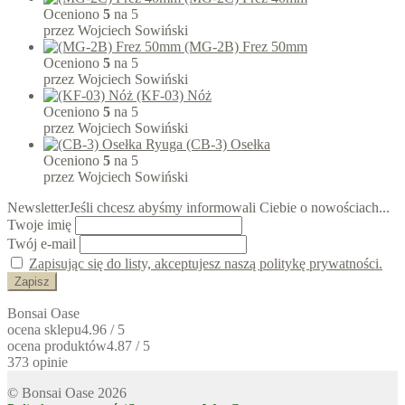
Oceniono
5
na 5
przez Wojciech Sowiński
(MG-2B) Frez 50mm
Oceniono
5
na 5
przez Wojciech Sowiński
(KF-03) Nóż
Oceniono
5
na 5
przez Wojciech Sowiński
(CB-3) Osełka
Oceniono
5
na 5
przez Wojciech Sowiński
Newsletter
Jeśli chcesz abyśmy informowali Ciebie o nowościach...
Twoje imię
Twój e-mail
Zapisując się do listy, akceptujesz naszą politykę prywatności.
Bonsai Oase
ocena sklepu
4.96 / 5
ocena produktów
4.87 / 5
373 opinie
© Bonsai Oase 2026