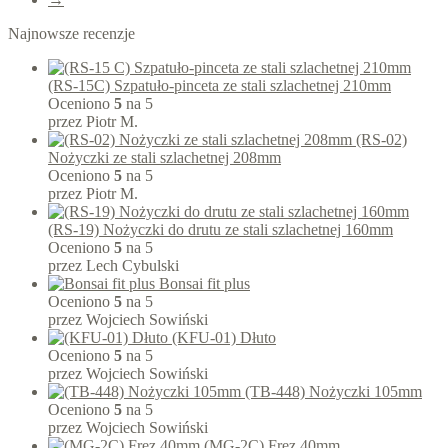
Najnowsze recenzje
(RS-15C) Szpatuło-pinceta ze stali szlachetnej 210mm
Oceniono
5
na 5
przez Piotr M.
(RS-02)
Nożyczki ze stali szlachetnej 208mm
Oceniono
5
na 5
przez Piotr M.
(RS-19) Nożyczki do drutu ze stali szlachetnej 160mm
Oceniono
5
na 5
przez Lech Cybulski
Bonsai fit plus
Oceniono
5
na 5
przez Wojciech Sowiński
(KFU-01) Dłuto
Oceniono
5
na 5
przez Wojciech Sowiński
(TB-448) Nożyczki 105mm
Oceniono
5
na 5
przez Wojciech Sowiński
(MG-2C) Frez 40mm