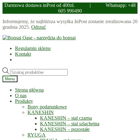
Darmowa dostawa inPost od 400zł.
|
Whatsapp: +48
605 990490
Informujemy, że najbliższa wysyłka InPost zostanie zrealizowana 20
grudnia 2025.
Odrzuć
Przejdź
Przejdź
do
do
Regulamin sklepu
nawigacji
treści
Kontakt
Wyszukiwarka
produktów
Menu
Strona główna
O nas
Produkty
Bony podarunkowe
KANESHIN
KANESHIN – stal czarna
KANESHIN – stal szlachetna
KANESHIN – pozostałe
RYUGA