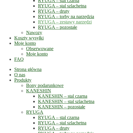
RYUGA – stal czarna
RYUGA – stal szlachetna
RYUGA – druty
RYUGA – torby na narzędzia
RYUGA – zestawy narzędzi
RYUGA – pozostałe
Nawozy
Koszty wysyłki
Moje konto
Obserwowane
Moje konto
FAQ
Strona główna
O nas
Produkty
Bony podarunkowe
KANESHIN
KANESHIN – stal czarna
KANESHIN – stal szlachetna
KANESHIN – pozostałe
RYUGA
RYUGA – stal czarna
RYUGA – stal szlachetna
RYUGA – druty