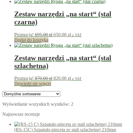
Zestaw narzędzi „na start“ (stal
czarna)
Pierwotna
Aktualna
Promocja!
695.00
zł
650.00
zł
z VAT
cena
cena
Dodaj do koszyka
650
punkty
wynosiła:
wynosi:
695.00 zł.
650.00 zł.
Zestaw narzędzi „na start“ (stal
szlachetna)
Pierwotna
Aktualna
Promocja!
870.00
zł
820.00
zł
z VAT
cena
cena
Dowiedz się więcej
820
punkty
wynosiła:
wynosi:
870.00 zł.
820.00 zł.
Wyświetlanie wszystkich wyników: 2
Najnowsze recenzje
(RS-15C) Szpatuło-pinceta ze stali szlachetnej 210mm