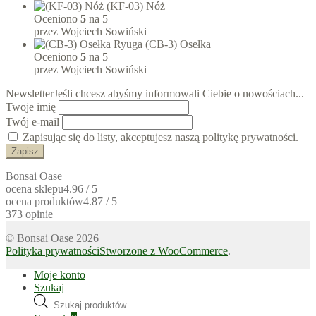
(KF-03) Nóż
Oceniono
5
na 5
przez Wojciech Sowiński
(CB-3) Osełka
Oceniono
5
na 5
przez Wojciech Sowiński
Newsletter
Jeśli chcesz abyśmy informowali Ciebie o nowościach...
Twoje imię
Twój e-mail
Zapisując się do listy, akceptujesz naszą politykę prywatności.
Bonsai Oase
ocena sklepu
4.96 / 5
ocena produktów
4.87 / 5
373 opinie
© Bonsai Oase 2026
Polityka prywatności
Stworzone z WooCommerce
.
Moje konto
Szukaj
Wyszukiwarka
produktów