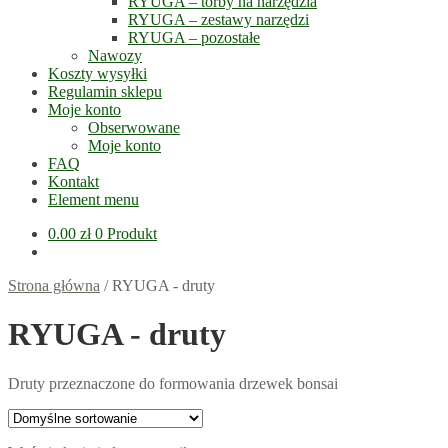
RYUGA – torby na narzędzia
RYUGA – zestawy narzędzi
RYUGA – pozostałe
Nawozy
Koszty wysyłki
Regulamin sklepu
Moje konto
Obserwowane
Moje konto
FAQ
Kontakt
Element menu
0.00
zł
0 Produkt
Strona główna
/
RYUGA - druty
RYUGA - druty
Druty przeznaczone do formowania drzewek bonsai