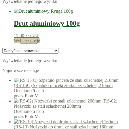
Wyświetlanie jednego wyniku
Drut aluminiowy 100g
15.00
zł
z VAT
Ten
Wybierz opcje
15
punkty
produkt
ma
wiele
Wyświetlanie jednego wyniku
wariantów.
Opcje
Najnowsze recenzje
można
wybrać
na
(RS-15C) Szpatuło-pinceta ze stali szlachetnej 210mm
stronie
Oceniono
5
na 5
produktu
przez Piotr M.
(RS-02)
Nożyczki ze stali szlachetnej 208mm
Oceniono
5
na 5
przez Piotr M.
(RS-19) Nożyczki do drutu ze stali szlachetnej 160mm