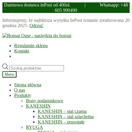
Darmowa dostawa inPost od 400zł.
|
Whatsapp: +48
605 990490
Informujemy, że najbliższa wysyłka InPost zostanie zrealizowana 20
grudnia 2025.
Odrzuć
Przejdź
Przejdź
do
do
Regulamin sklepu
nawigacji
treści
Kontakt
Wyszukiwarka
produktów
Menu
Strona główna
O nas
Produkty
Bony podarunkowe
KANESHIN
KANESHIN – stal czarna
KANESHIN – stal szlachetna
KANESHIN – pozostałe
RYUGA