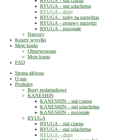
RYUGA – stal czarna
RYUGA – stal szlachetna
RYUGA – druty
RYUGA – torby na narzędzia
RYUGA – zestawy narzędzi
RYUGA – pozostałe
Nawozy
Koszty wysyłki
Moje konto
Obserwowane
Moje konto
FAQ
Strona główna
O nas
Produkty
Bony podarunkowe
KANESHIN
KANESHIN – stal czarna
KANESHIN – stal szlachetna
KANESHIN – pozostałe
RYUGA
RYUGA – stal czarna
RYUGA – stal szlachetna
RYUGA – druty