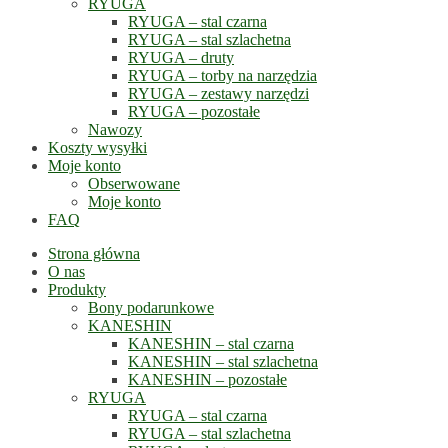
RYUGA
RYUGA – stal czarna
RYUGA – stal szlachetna
RYUGA – druty
RYUGA – torby na narzędzia
RYUGA – zestawy narzędzi
RYUGA – pozostałe
Nawozy
Koszty wysyłki
Moje konto
Obserwowane
Moje konto
FAQ
Strona główna
O nas
Produkty
Bony podarunkowe
KANESHIN
KANESHIN – stal czarna
KANESHIN – stal szlachetna
KANESHIN – pozostałe
RYUGA
RYUGA – stal czarna
RYUGA – stal szlachetna