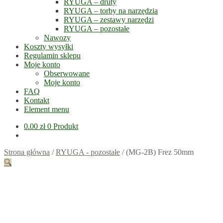
RYUGA – druty
RYUGA – torby na narzędzia
RYUGA – zestawy narzędzi
RYUGA – pozostałe
Nawozy
Koszty wysyłki
Regulamin sklepu
Moje konto
Obserwowane
Moje konto
FAQ
Kontakt
Element menu
0.00
zł
0 Produkt
Strona główna
/
RYUGA - pozostałe
/
(MG-2B) Frez 50mm
🔍