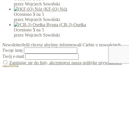
przez Wojciech Sowiński
(KF-03) Nóż
Oceniono
5
na 5
przez Wojciech Sowiński
(CB-3) Osełka
Oceniono
5
na 5
przez Wojciech Sowiński
Newsletter
Jeśli chcesz abyśmy informowali Ciebie o nowościach...
Twoje imię
Twój e-mail
Zapisując się do listy, akceptujesz naszą politykę prywatności.
© Bonsai Oase 2026
Polityka prywatności
Stworzone z WooCommerce
.