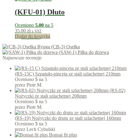
(KFU-01) Dłuto
Oceniono
5.00
na 5
35.00
zł
z VAT
Dodaj do koszyka
35
punkty
(CB-3) Osełka
(SAW-1) Piłka do drzewa
Najnowsze recenzje
(RS-15C) Szpatuło-pinceta ze stali szlachetnej 210mm
Oceniono
5
na 5
przez Piotr M.
(RS-02)
Nożyczki ze stali szlachetnej 208mm
Oceniono
5
na 5
przez Piotr M.
(RS-19) Nożyczki do drutu ze stali szlachetnej 160mm
Oceniono
5
na 5
przez Lech Cybulski
Bonsai fit plus