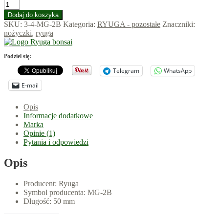
ilość
(MG-
Dodaj do koszyka
2B)
SKU:
3-4-MG-2B
Kategoria:
RYUGA - pozostałe
Znaczniki:
Frez
nożyczki
,
ryuga
50mm
Podziel się:
Telegram
WhatsApp
E-mail
Opis
Informacje dodatkowe
Marka
Opinie (1)
Pytania i odpowiedzi
Opis
Producent: Ryuga
Symbol producenta: MG-2B
Długość: 50 mm