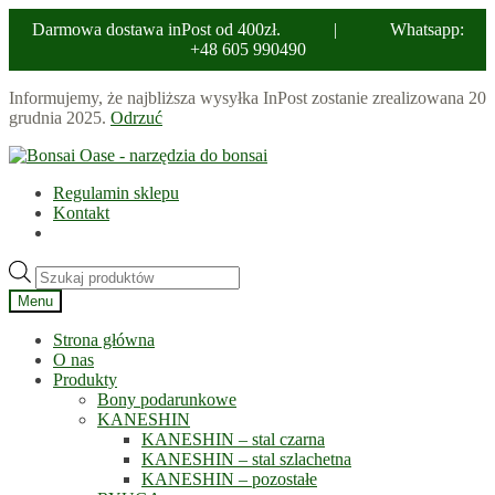
Darmowa dostawa inPost od 400zł.
|
Whatsapp:
+48 605 990490
Informujemy, że najbliższa wysyłka InPost zostanie zrealizowana 20
grudnia 2025.
Odrzuć
Przejdź
Przejdź
do
do
Regulamin sklepu
nawigacji
treści
Kontakt
Wyszukiwarka
produktów
Menu
Strona główna
O nas
Produkty
Bony podarunkowe
KANESHIN
KANESHIN – stal czarna
KANESHIN – stal szlachetna
KANESHIN – pozostałe