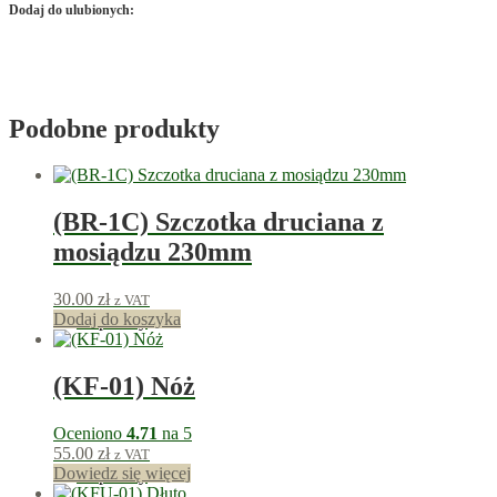
Dodaj do ulubionych:
Podobne produkty
(BR-1C) Szczotka druciana z
mosiądzu 230mm
30.00
zł
z VAT
Dodaj do koszyka
30
punkty
(KF-01) Nóż
Oceniono
4.71
na 5
55.00
zł
z VAT
Dowiedz się więcej
55
punkty