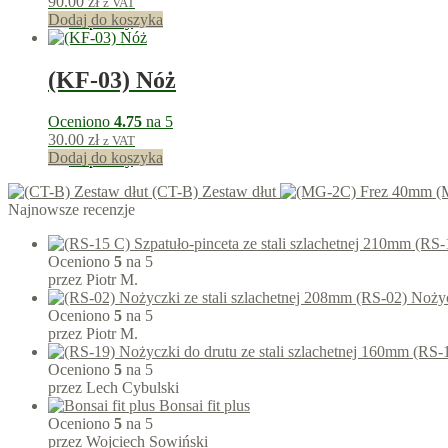
90.00
zł
z VAT
Dodaj do koszyka
90
punkty
(KF-03) Nóż
Oceniono
4.75
na 5
30.00
zł
z VAT
Dodaj do koszyka
30
punkty
(CT-B) Zestaw dłut
(
Najnowsze recenzje
(RS-1
Oceniono
5
na 5
przez Piotr M.
(RS-02) Nożyc
Oceniono
5
na 5
przez Piotr M.
(RS-1
Oceniono
5
na 5
przez Lech Cybulski
Bonsai fit plus
Oceniono
5
na 5
przez Wojciech Sowiński