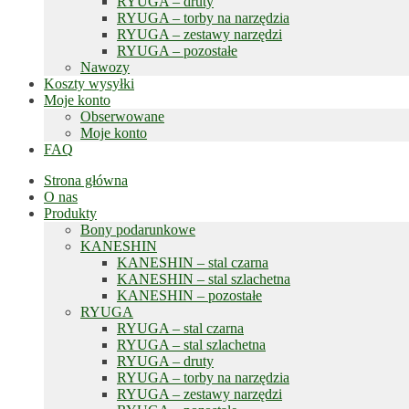
RYUGA – druty
RYUGA – torby na narzędzia
RYUGA – zestawy narzędzi
RYUGA – pozostałe
Nawozy
Koszty wysyłki
Moje konto
Obserwowane
Moje konto
FAQ
Strona główna
O nas
Produkty
Bony podarunkowe
KANESHIN
KANESHIN – stal czarna
KANESHIN – stal szlachetna
KANESHIN – pozostałe
RYUGA
RYUGA – stal czarna
RYUGA – stal szlachetna
RYUGA – druty
RYUGA – torby na narzędzia
RYUGA – zestawy narzędzi