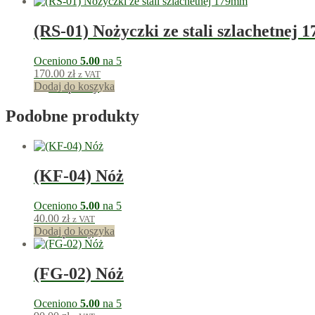
(RS-01) Nożyczki ze stali szlachetnej
Oceniono
5.00
na 5
170.00
zł
z VAT
Dodaj do koszyka
170
punkty
Podobne produkty
(KF-04) Nóż
Oceniono
5.00
na 5
40.00
zł
z VAT
Dodaj do koszyka
40
punkty
(FG-02) Nóż
Oceniono
5.00
na 5