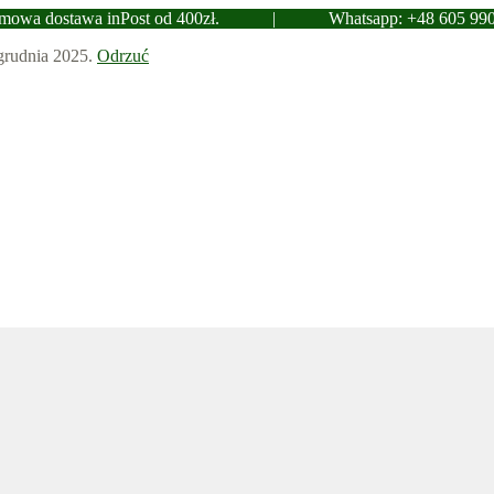
mowa dostawa inPost od 400zł.
|
Whatsapp: +48 605 99
 grudnia 2025.
Odrzuć