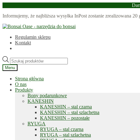
Dar
Informujemy, że najbliższa wysyłka InPost zostanie zrealizowana 20
Przejdź
Przejdź
do
do
Regulamin sklepu
nawigacji
treści
Kontakt
Wyszukiwarka
produktów
Menu
Strona główna
O nas
Produkty
Bony podarunkowe
KANESHIN
KANESHIN – stal czarna
KANESHIN – stal szlachetna
KANESHIN – pozostałe
RYUGA
RYUGA – stal czarna
RYUGA – stal szlachetna