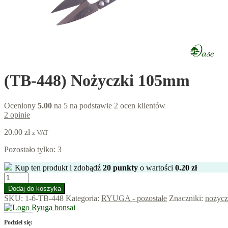
(TB-448) Nożyczki 105mm
Oceniony
5.00
na 5 na podstawie
2
ocen klientów
2
opinie
20.00
zł
z VAT
Pozostało tylko: 3
Kup ten produkt i zdobądź
20
punkty
o wartości
0.20
zł
ilość
(TB-
Dodaj do koszyka
448)
SKU:
1-6-TB-448
Kategoria:
RYUGA - pozostałe
Znaczniki:
nożycz
Nożyczki
105mm
Podziel się: