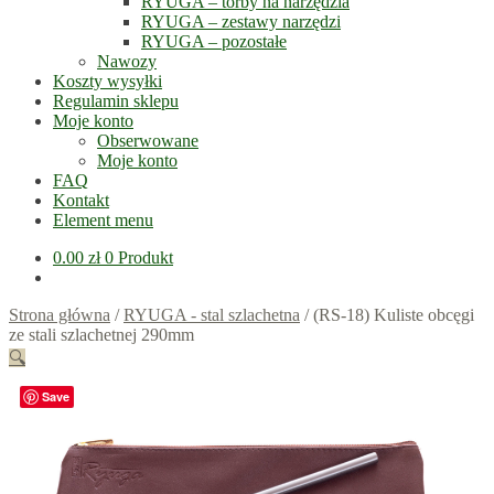
RYUGA – torby na narzędzia
RYUGA – zestawy narzędzi
RYUGA – pozostałe
Nawozy
Koszty wysyłki
Regulamin sklepu
Moje konto
Obserwowane
Moje konto
FAQ
Kontakt
Element menu
0.00
zł
0 Produkt
Strona główna
/
RYUGA - stal szlachetna
/
(RS-18) Kuliste obcęgi
ze stali szlachetnej 290mm
🔍
Save