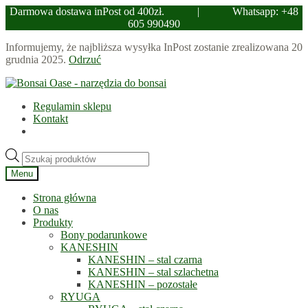
Darmowa dostawa inPost od 400zł.
|
Whatsapp: +48
605 990490
Informujemy, że najbliższa wysyłka InPost zostanie zrealizowana 20
grudnia 2025.
Odrzuć
Przejdź
Przejdź
do
do
Regulamin sklepu
nawigacji
treści
Kontakt
Wyszukiwarka
produktów
Menu
Strona główna
O nas
Produkty
Bony podarunkowe
KANESHIN
KANESHIN – stal czarna
KANESHIN – stal szlachetna
KANESHIN – pozostałe
RYUGA