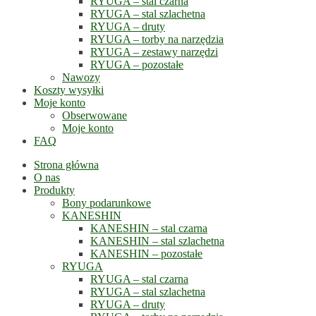
RYUGA – stal czarna
RYUGA – stal szlachetna
RYUGA – druty
RYUGA – torby na narzędzia
RYUGA – zestawy narzędzi
RYUGA – pozostałe
Nawozy
Koszty wysyłki
Moje konto
Obserwowane
Moje konto
FAQ
Strona główna
O nas
Produkty
Bony podarunkowe
KANESHIN
KANESHIN – stal czarna
KANESHIN – stal szlachetna
KANESHIN – pozostałe
RYUGA
RYUGA – stal czarna
RYUGA – stal szlachetna
RYUGA – druty