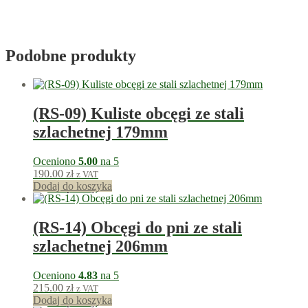
Podobne produkty
(RS-09) Kuliste obcęgi ze stali
szlachetnej 179mm
Oceniono
5.00
na 5
190.00
zł
z VAT
Dodaj do koszyka
190
punkty
(RS-14) Obcęgi do pni ze stali
szlachetnej 206mm
Oceniono
4.83
na 5
215.00
zł
z VAT
Dodaj do koszyka
215
punkty