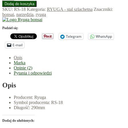
(RS-
Dodaj do koszyka
18)
SKU:
RS-18
Kategoria:
RYUGA - stal szlachetna
Znaczniki:
Kuliste
bonsai
,
narzędzia
,
ryuga
obcęgi
ze
stali
Podziel się:
szlachetnej
Telegram
WhatsApp
290mm
E-mail
Opis
Marka
Opinie (2)
Pytania i odpowiedzi
Opis
Producent: Ryuga
Symbol producenta: RS-18
Długość: 290mm
Dodaj do ulubionych: