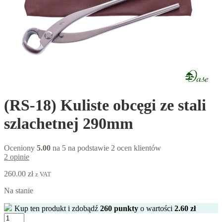
(RS-18) Kuliste obcęgi ze stali
szlachetnej 290mm
Oceniony
5.00
na 5 na podstawie
2
ocen klientów
2
opinie
260.00
zł
z VAT
Na stanie
Kup ten produkt i zdobądź
260
punkty
o wartości
2.60
zł
ilość