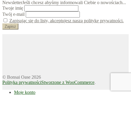
Newsletter
Jeśli chcesz abyśmy informowali Ciebie o nowościach...
Twoje imię
Twój e-mail
Zapisując się do listy, akceptujesz naszą politykę prywatności.
© Bonsai Oase 2026
Polityka prywatności
Stworzone z WooCommerce
.
Moje konto
Szukaj
Wyszukiwarka
produktów
Koszyk
0
Oglądasz:
(RS-18) Kuliste obcęgi ze stali szlachetnej 290mm
260.00
zł