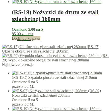
(RS-19) Nożyczki do drutu ze stali
szlachetnej 160mm
Oceniono
5.00
na 5
85.00
zł
z VAT
Dodaj do koszyka
85
punkty
(RS-17)
Ukośne obcęgi ze stali szlachetnej 280mm
(RS-
29) Wypukło-ukośne obcęgi ze stali szlachetnej 280mm
Najnowsze recenzje
(RS-15C) Szpatuło-pinceta ze stali szlachetnej 210mm
Oceniono
5
na 5
przez Piotr M.
(RS-02)
Nożyczki ze stali szlachetnej 208mm
Oceniono
5
na 5
przez Piotr M.