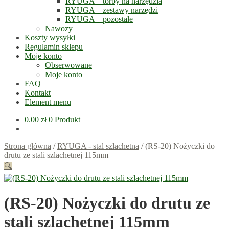
RYUGA – torby na narzędzia
RYUGA – zestawy narzędzi
RYUGA – pozostałe
Nawozy
Koszty wysyłki
Regulamin sklepu
Moje konto
Obserwowane
Moje konto
FAQ
Kontakt
Element menu
0.00
zł
0 Produkt
Strona główna
/
RYUGA - stal szlachetna
/
(RS-20) Nożyczki do
drutu ze stali szlachetnej 115mm
🔍
(RS-20) Nożyczki do drutu ze
stali szlachetnej 115mm