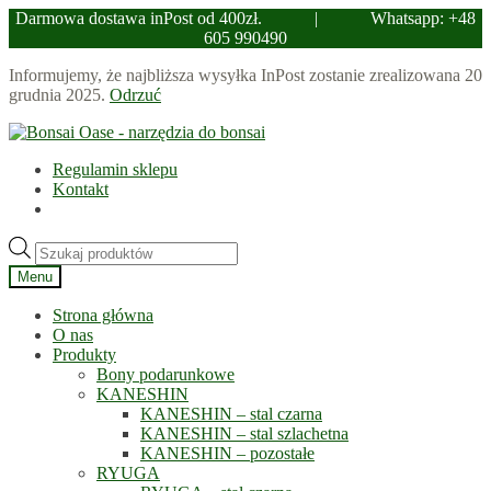
Darmowa dostawa inPost od 400zł.
|
Whatsapp: +48
605 990490
Informujemy, że najbliższa wysyłka InPost zostanie zrealizowana 20
grudnia 2025.
Odrzuć
Przejdź
Przejdź
do
do
Regulamin sklepu
nawigacji
treści
Kontakt
Wyszukiwarka
produktów
Menu
Strona główna
O nas
Produkty
Bony podarunkowe
KANESHIN
KANESHIN – stal czarna
KANESHIN – stal szlachetna
KANESHIN – pozostałe
RYUGA