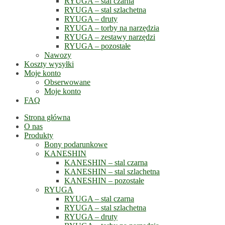
RYUGA – stal czarna
RYUGA – stal szlachetna
RYUGA – druty
RYUGA – torby na narzędzia
RYUGA – zestawy narzędzi
RYUGA – pozostałe
Nawozy
Koszty wysyłki
Moje konto
Obserwowane
Moje konto
FAQ
Strona główna
O nas
Produkty
Bony podarunkowe
KANESHIN
KANESHIN – stal czarna
KANESHIN – stal szlachetna
KANESHIN – pozostałe
RYUGA
RYUGA – stal czarna
RYUGA – stal szlachetna
RYUGA – druty