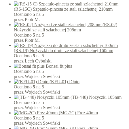
(RS-15C) Szpatuło-pinceta ze stali szlachetnej 210mm
Oceniono
5
na 5
przez Piotr M.
(RS-02)
Nożyczki ze stali szlachetnej 208mm
Oceniono
5
na 5
przez Piotr M.
(RS-19) Nożyczki do drutu ze stali szlachetnej 160mm
Oceniono
5
na 5
przez Lech Cybulski
Bonsai fit plus
Oceniono
5
na 5
przez Wojciech Sowiński
(KFU-01) Dłuto
Oceniono
5
na 5
przez Wojciech Sowiński
(TB-448) Nożyczki 105mm
Oceniono
5
na 5
przez Wojciech Sowiński
(MG-2C) Frez 40mm
Oceniono
5
na 5
przez Wojciech Sowiński
(MG-2B) Frez 50mm