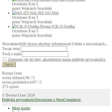
Oceniono
5
na 5
przez Wojciech Sowiński
(KF-03) Nóż
Oceniono
5
na 5
przez Wojciech Sowiński
(CB-3) Osełka
Oceniono
5
na 5
przez Wojciech Sowiński
Newsletter
Jeśli chcesz abyśmy informowali Ciebie o nowościach...
Twoje imię
Twój e-mail
Zapisując się do listy, akceptujesz naszą politykę prywatności.
Bonsai Oase
ocena sklepu
4.96 / 5
ocena produktów
4.87 / 5
373 opinie
© Bonsai Oase 2026
Polityka prywatności
Stworzone z WooCommerce
.
Moje konto