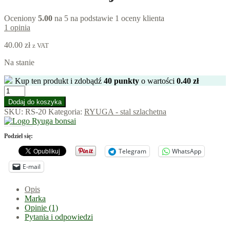
Oceniony
5.00
na 5 na podstawie
1
oceny klienta
1
opinia
40.00
zł
z VAT
Na stanie
Kup ten produkt i zdobądź
40
punkty
o wartości
0.40
zł
ilość
(RS-
Dodaj do koszyka
20)
SKU:
RS-20
Kategoria:
RYUGA - stal szlachetna
Nożyczki
do
drutu
Podziel się:
ze
Telegram
WhatsApp
stali
szlachetnej
E-mail
115mm
Opis
Marka
Opinie (1)
Pytania i odpowiedzi