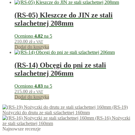
(RS-05) Kleszcze do JIN ze stali
szlachetnej 208mm
Oceniono
4.82
na 5
210.00
zł
z VAT
Dodaj do koszyka
210
punkty
(RS-14) Obcęgi do pni ze stali
szlachetnej 206mm
Oceniono
4.83
na 5
215.00
zł
z VAT
Dodaj do koszyka
215
punkty
(RS-19)
Nożyczki do drutu ze stali szlachetnej 160mm
(RS-16) Nożyczki
ze stali szlachetnej 160mm
Najnowsze recenzje