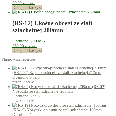
20.00
zł
z VAT
Dodaj do koszyka
20
punkty
(RS-17) Ukośne obcęgi ze stali
szlachetnej 280mm
Oceniono
5.00
na 5
260.00
zł
z VAT
Dodaj do koszyka
260
punkty
Najnowsze recenzje
(RS-15C) Szpatuło-pinceta ze stali szlachetnej 210mm
Oceniono
5
na 5
przez Piotr M.
(RS-02)
Nożyczki ze stali szlachetnej 208mm
Oceniono
5
na 5
przez Piotr M.
(RS-19) Nożyczki do drutu ze stali szlachetnej 160mm
Oceniono
5
na 5