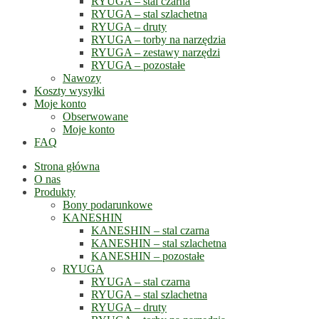
RYUGA – stal czarna
RYUGA – stal szlachetna
RYUGA – druty
RYUGA – torby na narzędzia
RYUGA – zestawy narzędzi
RYUGA – pozostałe
Nawozy
Koszty wysyłki
Moje konto
Obserwowane
Moje konto
FAQ
Strona główna
O nas
Produkty
Bony podarunkowe
KANESHIN
KANESHIN – stal czarna
KANESHIN – stal szlachetna
KANESHIN – pozostałe
RYUGA
RYUGA – stal czarna
RYUGA – stal szlachetna
RYUGA – druty