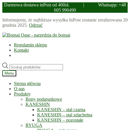
Darmowa dostawa inPost od 400zł.
|
Whatsapp: +48
605 990490
Informujemy, że najbliższa wysyłka InPost zostanie zrealizowana 20
grudnia 2025.
Odrzuć
Przejdź
Przejdź
do
do
Regulamin sklepu
nawigacji
treści
Kontakt
Wyszukiwarka
produktów
Menu
Strona główna
O nas
Produkty
Bony podarunkowe
KANESHIN
KANESHIN – stal czarna
KANESHIN – stal szlachetna
KANESHIN – pozostałe
RYUGA