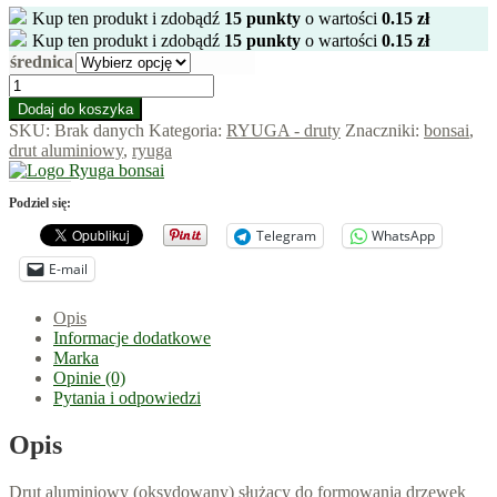
Kup ten produkt i zdobądź
15
punkty
o wartości
0.15
zł
Kup ten produkt i zdobądź
15
punkty
o wartości
0.15
zł
średnica
ilość
Drut
Dodaj do koszyka
aluminiowy
SKU:
Brak danych
Kategoria:
RYUGA - druty
Znaczniki:
bonsai
,
100g
drut aluminiowy
,
ryuga
Podziel się:
Telegram
WhatsApp
E-mail
Opis
Informacje dodatkowe
Marka
Opinie (0)
Pytania i odpowiedzi
Opis
Drut aluminiowy (oksydowany) służący do formowania drzewek