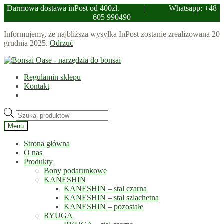
Darmowa dostawa inPost od 400zł.
|
Whatsapp: +48
605 990490
Informujemy, że najbliższa wysyłka InPost zostanie zrealizowana 20
grudnia 2025.
Odrzuć
Przejdź
Przejdź
do
do
Regulamin sklepu
nawigacji
treści
Kontakt
Wyszukiwarka
produktów
Menu
Strona główna
O nas
Produkty
Bony podarunkowe
KANESHIN
KANESHIN – stal czarna
KANESHIN – stal szlachetna
KANESHIN – pozostałe
RYUGA