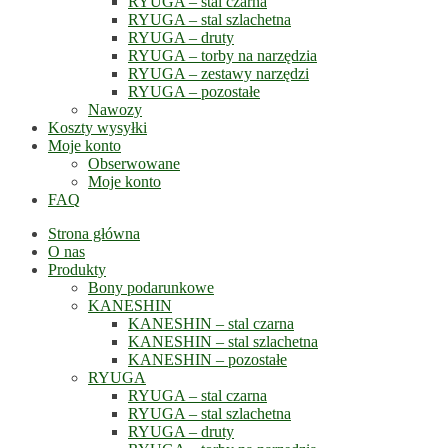
RYUGA – stal czarna
RYUGA – stal szlachetna
RYUGA – druty
RYUGA – torby na narzędzia
RYUGA – zestawy narzędzi
RYUGA – pozostałe
Nawozy
Koszty wysyłki
Moje konto
Obserwowane
Moje konto
FAQ
Strona główna
O nas
Produkty
Bony podarunkowe
KANESHIN
KANESHIN – stal czarna
KANESHIN – stal szlachetna
KANESHIN – pozostałe
RYUGA
RYUGA – stal czarna
RYUGA – stal szlachetna
RYUGA – druty