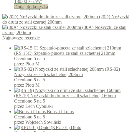
180.00
zł
z VAT
Dodaj do koszyka
180
punkty
(20D) Nożyczki
do drutu ze stali czarnej 200mm
(30A) Nożyczki ze stali
czarnej 200mm
Najnowsze recenzje
(RS-15C) Szpatuło-pinceta ze stali szlachetnej 210mm
Oceniono
5
na 5
przez Piotr M.
(RS-02)
Nożyczki ze stali szlachetnej 208mm
Oceniono
5
na 5
przez Piotr M.
(RS-19) Nożyczki do drutu ze stali szlachetnej 160mm
Oceniono
5
na 5
przez Lech Cybulski
Bonsai fit plus
Oceniono
5
na 5
przez Wojciech Sowiński
(KFU-01) Dłuto