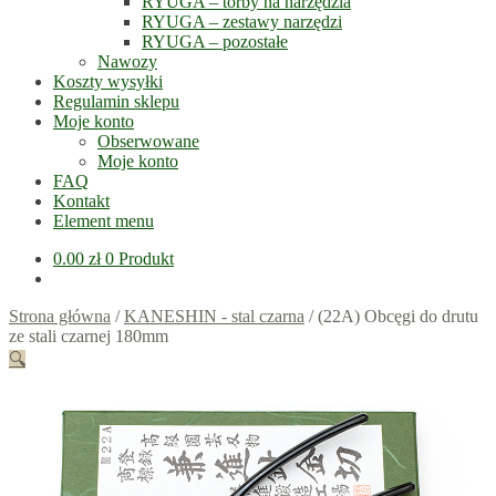
RYUGA – torby na narzędzia
RYUGA – zestawy narzędzi
RYUGA – pozostałe
Nawozy
Koszty wysyłki
Regulamin sklepu
Moje konto
Obserwowane
Moje konto
FAQ
Kontakt
Element menu
0.00
zł
0 Produkt
Strona główna
/
KANESHIN - stal czarna
/
(22A) Obcęgi do drutu
ze stali czarnej 180mm
🔍