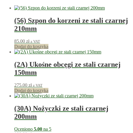
(56) Szpon do korzeni ze stali czarnej
210mm
85.00
zł
z VAT
Dodaj do koszyka
85
punkty
(2A) Ukośne obcęgi ze stali czarnej
150mm
275.00
zł
z VAT
Dodaj do koszyka
275
punkty
(30A) Nożyczki ze stali czarnej
200mm
Oceniono
5.00
na 5