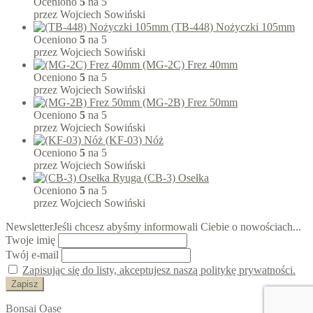
Oceniono
5
na 5
przez Wojciech Sowiński
(TB-448) Nożyczki 105mm
Oceniono
5
na 5
przez Wojciech Sowiński
(MG-2C) Frez 40mm
Oceniono
5
na 5
przez Wojciech Sowiński
(MG-2B) Frez 50mm
Oceniono
5
na 5
przez Wojciech Sowiński
(KF-03) Nóż
Oceniono
5
na 5
przez Wojciech Sowiński
(CB-3) Osełka
Oceniono
5
na 5
przez Wojciech Sowiński
Newsletter
Jeśli chcesz abyśmy informowali Ciebie o nowościach...
Twoje imię
Twój e-mail
Zapisując się do listy, akceptujesz naszą politykę prywatności.
Bonsai Oase